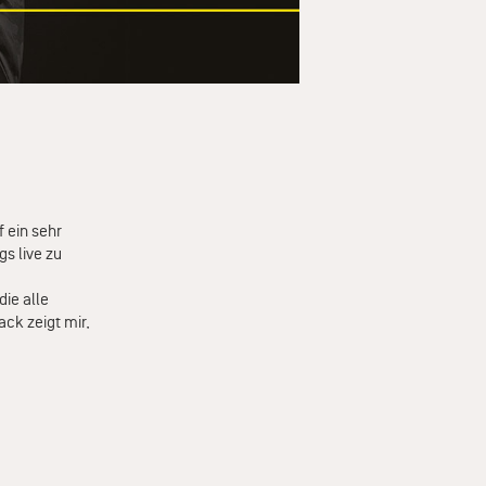
f ein sehr
s live zu
die alle
ack zeigt mir,